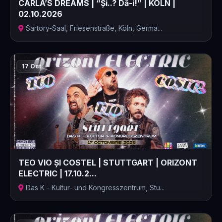
CARLA’S DREAMS | “Și..? Dă-i!” | KÖLN |
02.10.2026
Sartory-Saal, Friesenstraße, Köln, Germa...
17 Oct
TEO VIO ȘI COSTEL | STUTTGART | ORIZONT
ELECTRIC | 17.10.2...
Das K - Kultur- und Kongresszentrum, Stu...